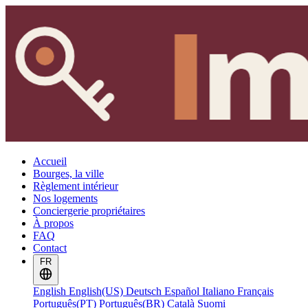
Accueil
Bourges, la ville
Règlement intérieur
Nos logements
Conciergerie propriétaires
À propos
FAQ
Contact
FR
English
English(US)
Deutsch
Español
Italiano
Français
Português(PT)
Português(BR)
Català
Suomi